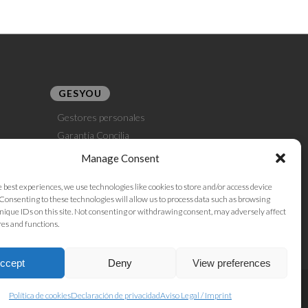
GESYOU
Gestores personales
Garantía Concilia
Gestoría E-Commerce
Manage Consent
Gestoría Dropshipping
e best experiences, we use technologies like cookies to store and/or access device
Gestoría Amazon Seller
Consenting to these technologies will allow us to process data such as browsing
nique IDs on this site. Not consenting or withdrawing consent, may adversely affect
res and functions.
ccept
Deny
View preferences
Política de cookies
Declaración de privacidad
Aviso Legal / Imprint