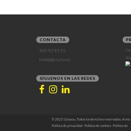
CONTACTA
P
Có
900 92 93 95
Ve
hola@gesyou.es
SÍGUENOS EN LAS REDES
© 2025 Gesyou. Todos los derechos reservados.
Aviso 
Política de privacidad
·
Política de cookies
·
Política de