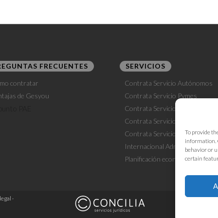
REGUNTAS FRECUENTES
SERVICIOS
mo contratar
Contrata Servicio Autónomos
ntajas de Gesyou
Contrata Servicio Pymes
Contrata Servicio Laboral
Contrata Servicio Outsourcing
To provide th
Contrata Servicio Fiscalidad
information. 
Internacional
Administración
behavior or u
Planificación económica
certain featu
A
legal
·