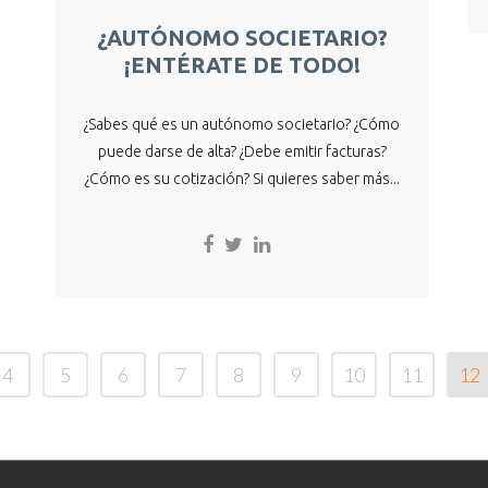
Jun
¿AUTÓNOMO SOCIETARIO?
¡ENTÉRATE DE TODO!
¿Sabes qué es un autónomo societario? ¿Cómo
puede darse de alta? ¿Debe emitir facturas?
¿Cómo es su cotización? Si quieres saber más...
4
5
6
7
8
9
10
11
12