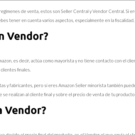
regímenes de venta, estos son Seller Central y Vendor Central. Si e
es tener en cuenta varios aspectos, especialmente en la fiscalidad.
n Vendor?
on, es decir, actúa como mayorista y no tiene contacto con el clien
lientes finales.
s y fabricantes, pero si eres Amazon Seller minorista también puede
 se realizan al cliente final y sobre el precio de venta de tu producto
a Vendor?
 decide el precio final del producto, es el Vendor el que envía el s