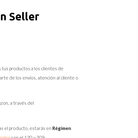
n Seller
s tus productos a los clientes de
te de los envíos, atención al cliente o
zon, a través del
icas el producto, estarás en
Régimen
Vendor
son el 130 y 309.