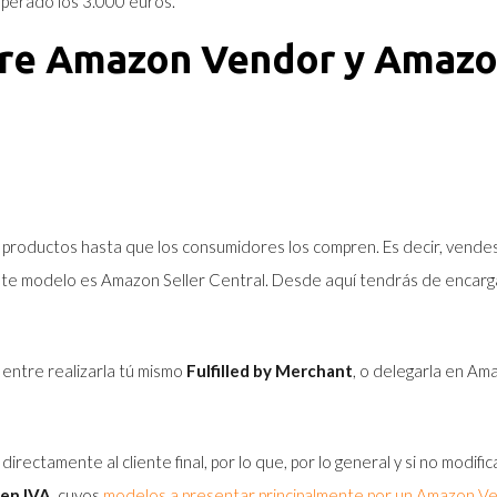
uperado los 3.000 euros.
tre Amazon Vendor y Amazo
 productos hasta que los consumidores los compren
. Es decir, vende
ste modelo es Amazon Seller Central. Desde aquí tendrás de encargar
 entre realizarla tú mismo
Fulfilled by Merchant
, o delegarla en Ama
directamente al cliente final, por lo que, por lo general y si no modif
 en IVA
, cuyos
modelos a presentar principalmente por un Amazon 