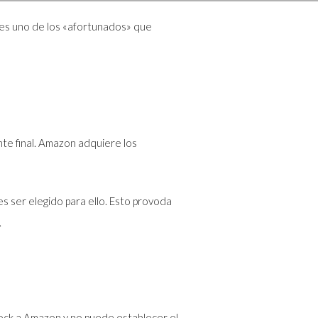
res uno de los «afortunados» que
te final. Amazon adquiere los
s ser elegido para ello. Esto provoda
.
tock a Amazon y no puede establecer el