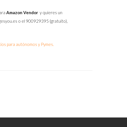
para
Amazon Vendor
y quieres un
esyou.es o el 900929395 (gratuito),
cios para autónomos y Pymes.