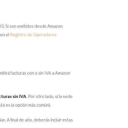
303. Si son emitidos desde Amazon
 en el
Registro de Operadores
emitirá facturas con o sin IVA a Amazon
cturas sin IVA
. Por otro lado, si la sede
ta es la opción más común).
. A final de año, deberás incluir estas