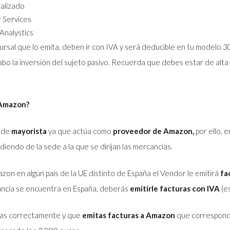
alizado
 Services
Analystics
ursal que lo emita, deben ir con IVA y será deducible en tu modelo 
abo la inversión del sujeto pasivo. Recuerda que debes estar de alta
 Amazon?
n de
mayorista
ya que actúa como
proveedor de Amazon,
por ello, 
iendo de la sede a la que se dirijan las mercancías.
on en algún país de la UE distinto de España el Vendor le emitirá
fa
ancía se encuentra en España, deberás
emitirle facturas con IVA
(es
ntas correctamente y que
emitas facturas a Amazon
que correspondan