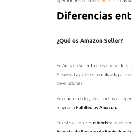
operaciones en el
modelo 347
si has s
Diferencias en
¿Qué es Amazon Seller?
En Amazon Seller tu eres dueño de tus
Amazon. La plataforma utilizada para e
devoluciones.
En cuanto a la logística, podrás escoger
programa
Fulfilled by Amazon.
En este caso, eres
minorista
al vender 
Especial de Recargo de Equivalencia