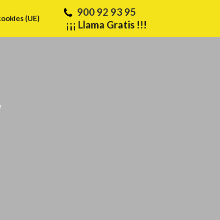
900 92 93 95
cookies (UE)
¡¡¡ Llama Gratis !!!
r