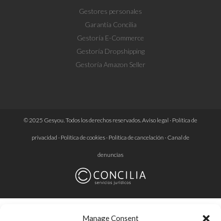
Gestores personales
Garantía Concilia
Gestoría E-Commerce
Gestoría Dropshipping
Gestoría Amazon Seller
© 2025 Gesyou. Todos los derechos reservados.
Aviso legal
·
Política de
privacidad
·
Política de cookies
·
Política de cancelación
·
Canal de
denuncias
Manage Consent