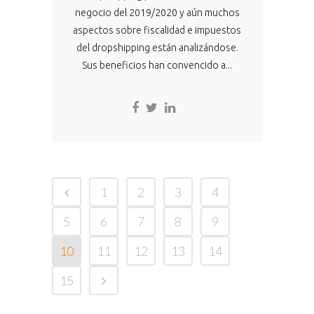
negocio del 2019/2020 y aún muchos
aspectos sobre fiscalidad e impuestos
del dropshipping están analizándose.
Sus beneficios han convencido a...
1
2
3
4
5
6
7
8
9
10
11
12
13
14
15