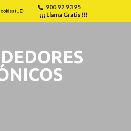
900 92 93 95
cookies (UE)
¡¡¡ Llama Gratis !!!
NDEDORES
ÓNICOS