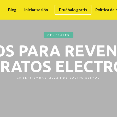
s
Blog
Iniciar sesión
Pruébalo gratis
Política de 
GENERALES
OS PARA REVE
ARATOS ELECTR
16 SEPTIEMBRE, 2022
|
BY
EQUIPO GESYOU