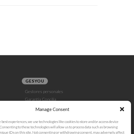
GESYOU
Gestores personales
Garantía Concilia
Gestoría E-Commerce
Manage Consent
Gestoría Dropshipping
e best experiences, we use technologies like cookies to store and/or access device
Gestoría Amazon Seller
Consenting to these technologies will allow us to process data such as browsing
nique IDs on this site. Not consenting or withdrawing consent, may adversely affect