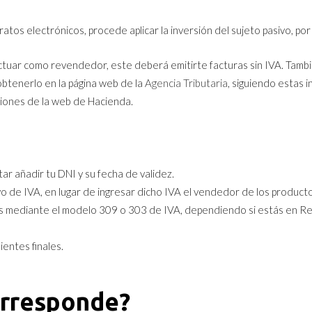
tos electrónicos, procede aplicar la inversión del sujeto pasivo, por
ctuar como revendedor, este deberá emitirte facturas sin IVA. Tambi
btenerlo en la página web de la
Agencia Tributaria
, siguiendo estas 
ciones de la web de Hacienda.
tar añadir tu DNI y su fecha de validez.
ivo de IVA, en lugar de ingresar dicho IVA el vendedor de los producto
os mediante el modelo 309 o 303 de IVA, dependiendo si estás en R
entes finales.
orresponde?