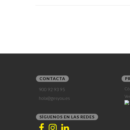
CONTACTA
P
Có
900 92 93 95
Ve
hola@gesyou.es
SÍGUENOS EN LAS REDES