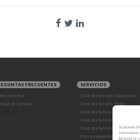
REGUNTAS FRECUENTES
SERVICIOS
mo contratar
Contrata Servicio Autónomos
ntajas de Gesyou
Contrata Servicio Pymes
Contrata Servicio Laboral
Contrata Servicio Outsourcing
To provide th
Contrata Servicio Fiscalidad
information. 
Internacional
Administración
behavior or u