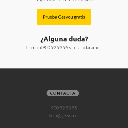
Prueba Gesyou gratis
¿Alguna duda?
Llama al 900 92 93 95 y te la aclaramos.
CONTACTA
900 92 93 95
hola@gesyou.es