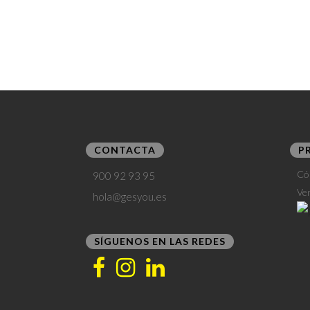
CONTACTA
P
Có
900 92 93 95
Ve
hola@gesyou.es
SÍGUENOS EN LAS REDES