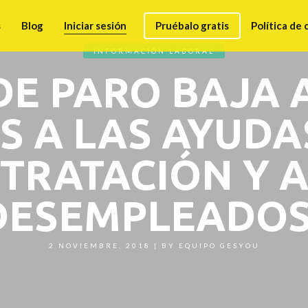
s
Blog
Iniciar sesión
Pruébalo gratis
Política de 
INFORMACIÓN LABORAL
DE PARO BAJA A
S A LAS AYUDA
TRATACIÓN Y A
DESEMPLEADOS
2 NOVIEMBRE, 2018
|
BY
EQUIPO GESYOU