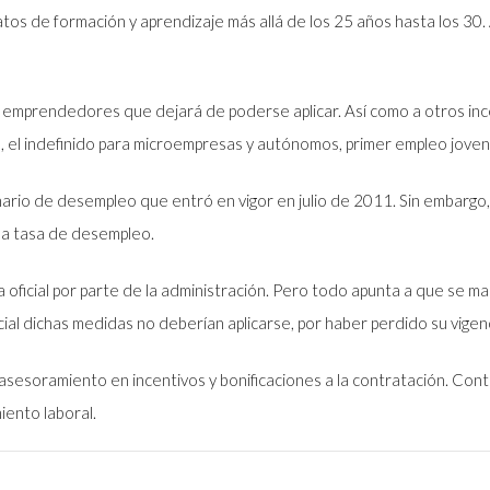
ratos de formación y aprendizaje más allá de los 25 años hasta los 30.
 emprendedores que dejará de poderse aplicar. Así como a otros ince
va, el indefinido para microempresas y autónomos, primer empleo joven
nario de desempleo que entró en vigor en julio de 2011. Sin embargo,
la tasa de desempleo.
 oficial por parte de la administración. Pero todo apunta a que se m
ial dichas medidas no deberían aplicarse, por haber perdido su vigenc
esoramiento en incentivos y bonificaciones a la contratación. Cont
iento laboral.