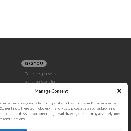
GESYOU
Gestores personales
Garantía Concilia
Gestoría E-Commerce
Manage Consent
Gestoría Dropshipping
e best experiences, we use technologies like cookies to store and/or access device
Gestoría Amazon Seller
Consenting to these technologies will allow us to process data such as browsing
nique IDs on this site. Not consenting or withdrawing consent, may adversely affect
res and functions.