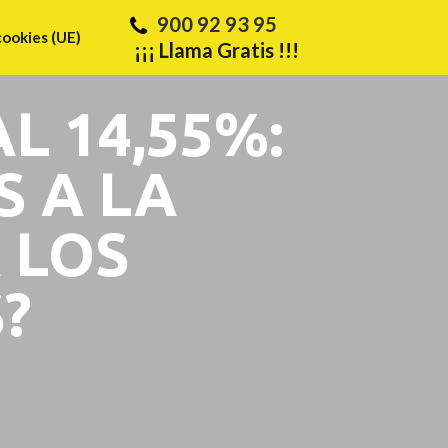
900 92 93 95
cookies (UE)
¡¡¡ Llama Gratis !!!
L 14,55%:
S A LA
 LOS
?