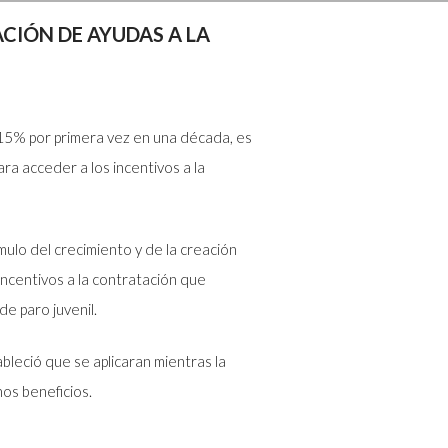
ACIÓN DE AYUDAS A LA
 15% por primera vez en una década, es
ra acceder a los incentivos a la
mulo del crecimiento y de la creación
incentivos a la contratación que
e paro juvenil.
bleció que se aplicaran mientras la
os beneficios.