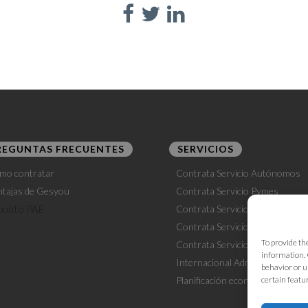
REGUNTAS FRECUENTES
SERVICIOS
mo contratar
Contrata Servicio Autónomos
ntajas de Gesyou
Contrata Servicio Pymes
Contrata Servicio Laboral
Contrata Servicio Outsourcing
To provide th
Contrata Servicio Fiscalidad
information. 
Internacional
Administración
behavior or u
Planificación económica
certain featu