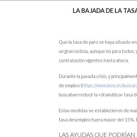
LA BAJADA DE LA TAS
Que la tasa de paro se haya situado en
un gran noticia, aunque no para todos, 
contratación vigentes hasta ahora.
Durante la pasada crisis, y principalm
de empleo (
https://www.boe.es/buscar
buscaban reducir la «dramática» tasa d
Estas medidas se establecieron de mane
tasa desempleo fuera mayor del 15%. Po
LAS AYUDAS QUE PODRÍAN