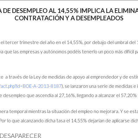
A DE DESEMPLEO AL 14,55% IMPLICA LA ELIMIN
CONTRATACIÓN Y A DESEMPLEADOS
 el tercer trimestre del año en el 14,55%, por debajo del umbral del
ya que las empresas y autónomos podéis tenerlo un poco más difícil pa
ente a través de la Ley de medidas de apoyo al emprendedor y de estí
/
act.php?id=BOE-A-2013-8187
), se lanzaron una serie de medidas e 
e desempleo que ascendía al 27,16%, llegando a alcanzar el 57,20% d
ra temporal mientras la situación del empleo no mejorara. Y se esta
r lo que alcanzando dicha tasa el 14,55% dejarían de aplicarse dich
 DESAPARECER