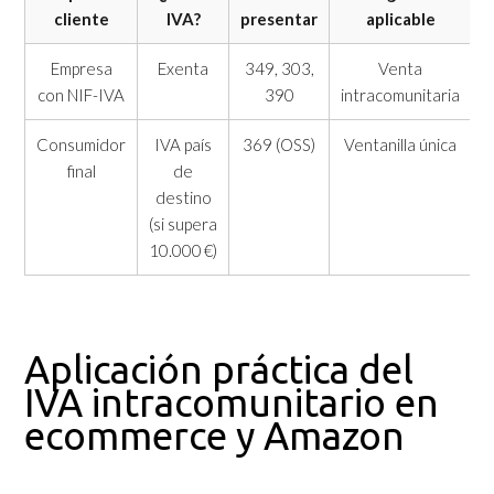
cliente
IVA?
presentar
aplicable
Empresa
Exenta
349, 303,
Venta
con NIF-IVA
390
intracomunitaria
Consumidor
IVA país
369 (OSS)
Ventanilla única
final
de
destino
(si supera
10.000 €)
Aplicación práctica del
IVA intracomunitario en
ecommerce y Amazon