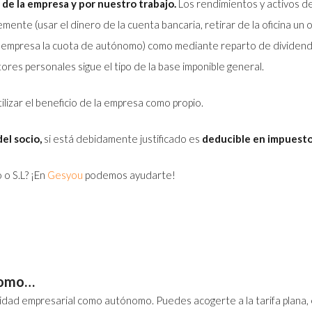
 de la empresa y por nuestro trabajo.
Los rendimientos y activos de
mente (usar el dinero de la cuenta bancaria, retirar de la oficina u
 la empresa la cuota de autónomo) como mediante reparto de dividend
ores personales sigue el tipo de la base imponible general.
ilizar el beneficio de la empresa como propio.
del socio,
si está debidamente justificado es
deducible en impuesto
 o S.L? ¡En
Gesyou
podemos ayudarte!
nomo…
ividad empresarial como autónomo. Puedes acogerte a la tarifa plan