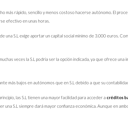
cho más rápido, sencillo y menos costoso hacerse autónomo. El proces
se efectivo en unas horas.
 de una S.L exige aportar un capital social mínimo de 3.000 euros. 
 muchas veces la S.L podría ser la opción indicada, ya que ofrece una 
ante más bajos en autónomos que en S.L debido a que su contabilidad
principio, las S.L tienen una mayor facilidad para acceder a
créditos b
e ser una S.L siempre dará mayor confianza económica. Aunque en ambo