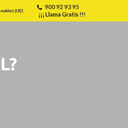
900 92 93 95
cookies (UE)
¡¡¡ Llama Gratis !!!
L?