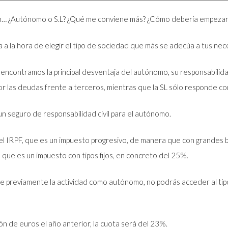
sión… ¿Autónomo o S.L? ¿Qué me conviene más? ¿Cómo debería empezar
a a la hora de elegir el tipo de sociedad que más se adecúa a tus ne
encontramos la principal desventaja del autónomo, su responsabilidad 
r las deudas frente a terceros, mientras que la SL sólo responde con
n seguro de responsabilidad civil para el autónomo.
el IRPF, que es un impuesto progresivo, de manera que con grandes be
 que es un impuesto con tipos fijos, en concreto del 25%.
te previamente la actividad como autónomo, no podrás acceder al tip
ón de euros el año anterior, la cuota será del 23%.